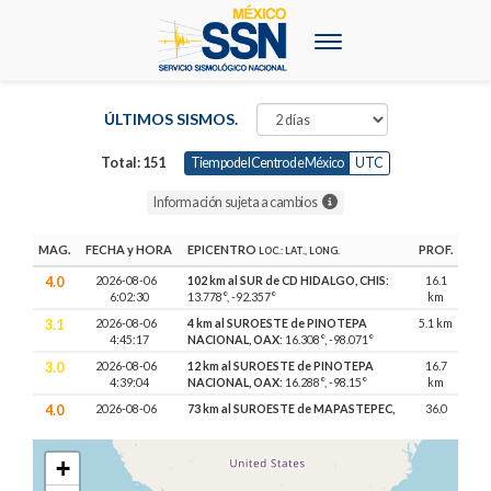
Menú
ÚLTIMOS SISMOS.
Total: 151
Tiempo del Centro de México
UTC
Información sujeta a cambios
MAG.
FECHA
y
HORA
EPICENTRO
PROF.
LOC.: LAT., LONG.
4.0
2026-08-06
102 km al SUR de CD HIDALGO, CHIS
:
16.1
6:02:30
13.778
°,
-92.357
°
km
3.1
2026-08-06
4 km al SUROESTE de PINOTEPA
5.1 km
4:45:17
NACIONAL, OAX
:
16.308
°,
-98.071
°
3.0
2026-08-06
12 km al SUROESTE de PINOTEPA
16.7
4:39:04
NACIONAL, OAX
:
16.288
°,
-98.15
°
km
4.0
2026-08-06
73 km al SUROESTE de MAPASTEPEC,
36.0
4:30:43
CHIS
:
14.851
°,
-93.204
°
km
3.8
2026-08-06
39 km al SUROESTE de TONALA, CHIS
:
80.4
+
3:57:40
15.768
°,
-93.919
°
km